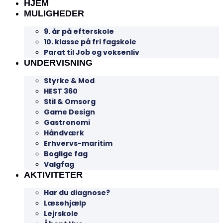
HJEM
MULIGHEDER
9. år på efterskole
10. klasse på fri fagskole
Parat til Job og voksenliv
UNDERVISNING
Styrke & Mod
HEST 360
Stil & Omsorg
Game Design
Gastronomi
Håndværk
Erhvervs-maritim
Boglige fag
Valgfag
AKTIVITETER
Har du diagnose?
Læsehjælp
Lejrskole