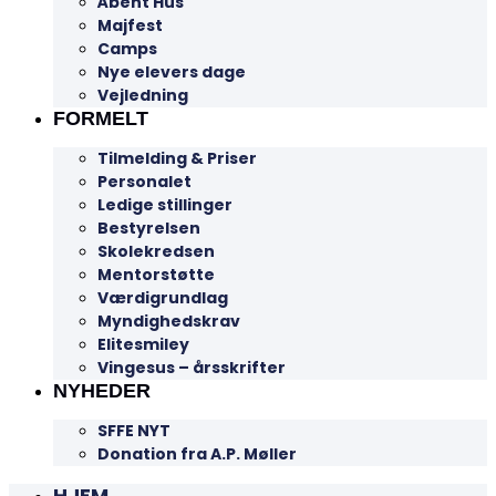
Åbent Hus
Majfest
Camps
Nye elevers dage
Vejledning
FORMELT
Tilmelding & Priser
Personalet
Ledige stillinger
Bestyrelsen
Skolekredsen
Mentorstøtte
Værdigrundlag
Myndighedskrav
Elitesmiley
Vingesus – årsskrifter
NYHEDER
SFFE NYT
Donation fra A.P. Møller
HJEM