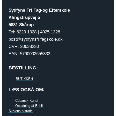
Sydfyns Fri Fag-og Efterskole
Klingstrupvej 5
5881 Skårup
Tel: 6223 1328 | 4025 1328
post@sydfynsfrifagskole.dk
CVR: 20638230
EAN: 5790002655333
BESTILLING:
BUTIKKEN
LÆS OGSÅ OM:
Cubansk Kunst
Opladning af El-bil
Skolens historie