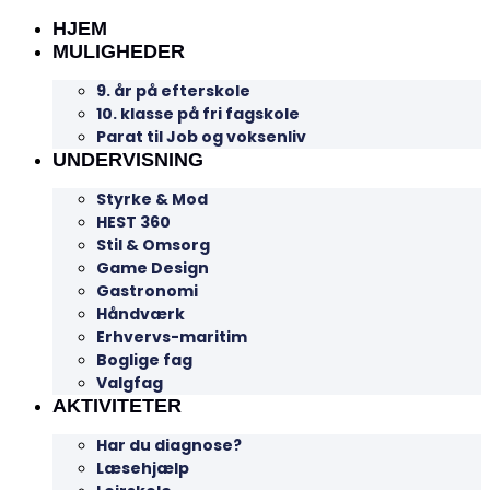
HJEM
MULIGHEDER
9. år på efterskole
10. klasse på fri fagskole
Parat til Job og voksenliv
UNDERVISNING
Styrke & Mod
HEST 360
Stil & Omsorg
Game Design
Gastronomi
Håndværk
Erhvervs-maritim
Boglige fag
Valgfag
AKTIVITETER
Har du diagnose?
Læsehjælp