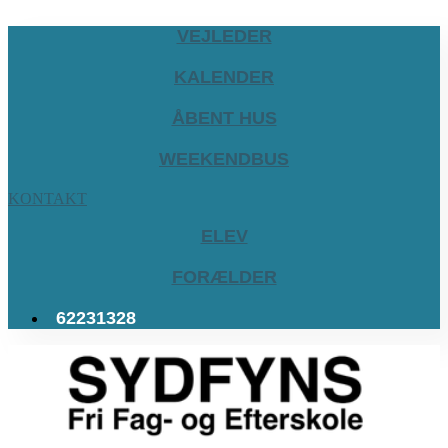
VEJLEDER
KALENDER
ÅBENT HUS
WEEKENDBUS
KONTAKT
ELEV
FORÆLDER
62231328