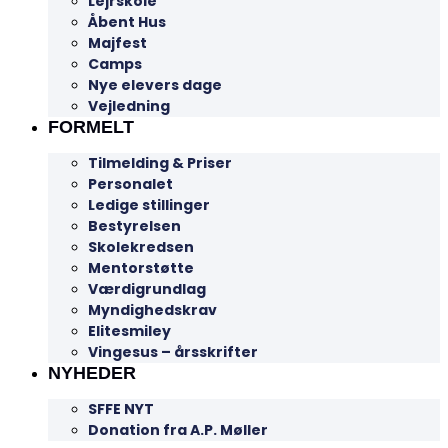
Lejrskole
Åbent Hus
Majfest
Camps
Nye elevers dage
Vejledning
FORMELT
Tilmelding & Priser
Personalet
Ledige stillinger
Bestyrelsen
Skolekredsen
Mentorstøtte
Værdigrundlag
Myndighedskrav
Elitesmiley
Vingesus – årsskrifter
NYHEDER
SFFE NYT
Donation fra A.P. Møller