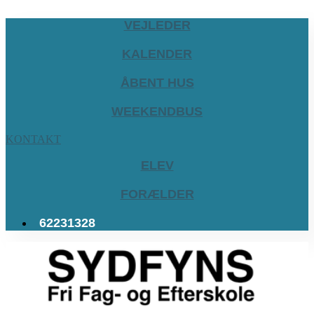
VEJLEDER
KALENDER
ÅBENT HUS
WEEKENDBUS
KONTAKT
ELEV
FORÆLDER
62231328