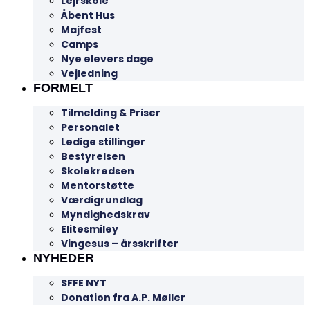
Lejrskole
Åbent Hus
Majfest
Camps
Nye elevers dage
Vejledning
FORMELT
Tilmelding & Priser
Personalet
Ledige stillinger
Bestyrelsen
Skolekredsen
Mentorstøtte
Værdigrundlag
Myndighedskrav
Elitesmiley
Vingesus – årsskrifter
NYHEDER
SFFE NYT
Donation fra A.P. Møller