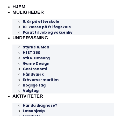
HJEM
MULIGHEDER
9. år på efterskole
10. klasse på fri fagskole
Parat til Job og voksenliv
UNDERVISNING
Styrke & Mod
HEST 360
Stil & Omsorg
Game Design
Gastronomi
Håndværk
Erhvervs-maritim
Boglige fag
Valgfag
AKTIVITETER
Har du diagnose?
Læsehjælp