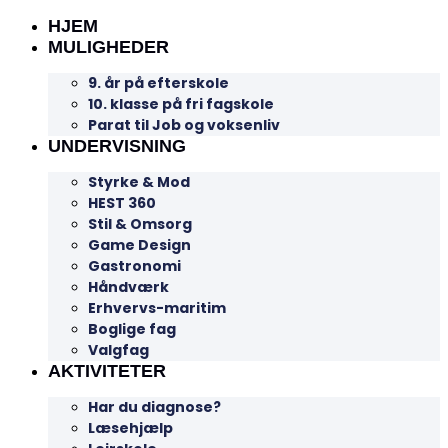
HJEM
MULIGHEDER
9. år på efterskole
10. klasse på fri fagskole
Parat til Job og voksenliv
UNDERVISNING
Styrke & Mod
HEST 360
Stil & Omsorg
Game Design
Gastronomi
Håndværk
Erhvervs-maritim
Boglige fag
Valgfag
AKTIVITETER
Har du diagnose?
Læsehjælp