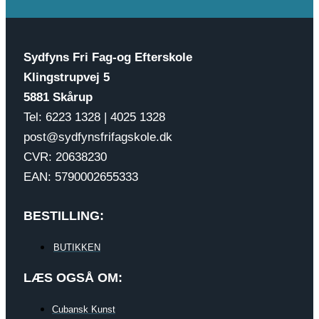
Sydfyns Fri Fag-og Efterskole
Klingstrupvej 5
5881 Skårup
Tel: 6223 1328 | 4025 1328
post@sydfynsfrifagskole.dk
CVR: 20638230
EAN: 5790002655333
BESTILLING:
BUTIKKEN
LÆS OGSÅ OM:
Cubansk Kunst