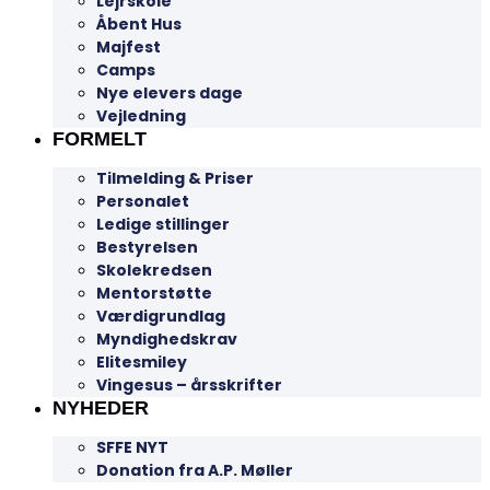
Lejrskole
Åbent Hus
Majfest
Camps
Nye elevers dage
Vejledning
FORMELT
Tilmelding & Priser
Personalet
Ledige stillinger
Bestyrelsen
Skolekredsen
Mentorstøtte
Værdigrundlag
Myndighedskrav
Elitesmiley
Vingesus – årsskrifter
NYHEDER
SFFE NYT
Donation fra A.P. Møller