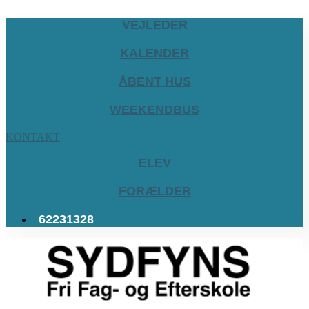
VEJLEDER
KALENDER
ÅBENT HUS
WEEKENDBUS
KONTAKT
ELEV
FORÆLDER
62231328