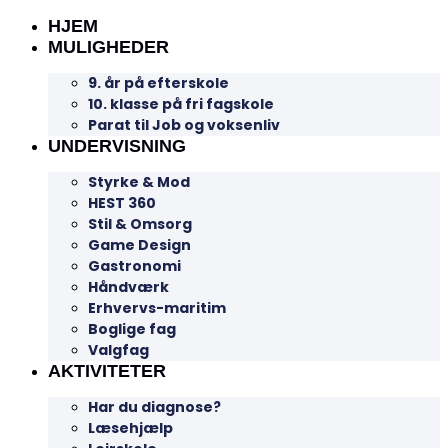
HJEM
MULIGHEDER
9. år på efterskole
10. klasse på fri fagskole
Parat til Job og voksenliv
UNDERVISNING
Styrke & Mod
HEST 360
Stil & Omsorg
Game Design
Gastronomi
Håndværk
Erhvervs-maritim
Boglige fag
Valgfag
AKTIVITETER
Har du diagnose?
Læsehjælp