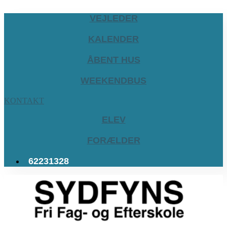
VEJLEDER
KALENDER
ÅBENT HUS
WEEKENDBUS
KONTAKT
ELEV
FORÆLDER
62231328