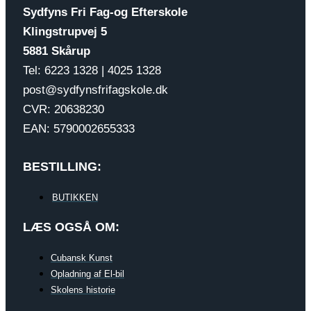
Sydfyns Fri Fag-og Efterskole
Klingstrupvej 5
5881 Skårup
Tel: 6223 1328 | 4025 1328
post@sydfynsfrifagskole.dk
CVR: 20638230
EAN: 5790002655333
BESTILLING:
BUTIKKEN
LÆS OGSÅ OM:
Cubansk Kunst
Opladning af El-bil
Skolens historie