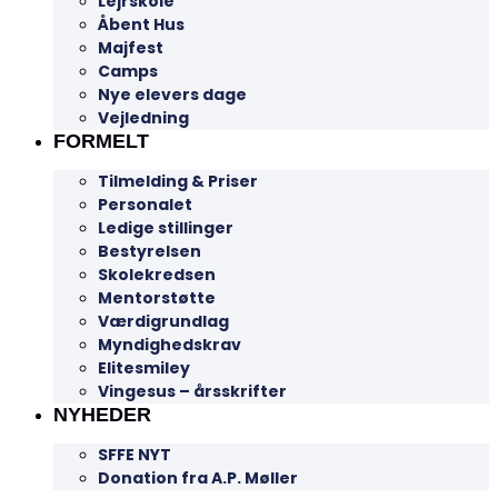
Lejrskole
Åbent Hus
Majfest
Camps
Nye elevers dage
Vejledning
FORMELT
Tilmelding & Priser
Personalet
Ledige stillinger
Bestyrelsen
Skolekredsen
Mentorstøtte
Værdigrundlag
Myndighedskrav
Elitesmiley
Vingesus – årsskrifter
NYHEDER
SFFE NYT
Donation fra A.P. Møller