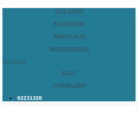
VEJLEDER
KALENDER
ÅBENT HUS
WEEKENDBUS
KONTAKT
ELEV
FORÆLDER
62231328