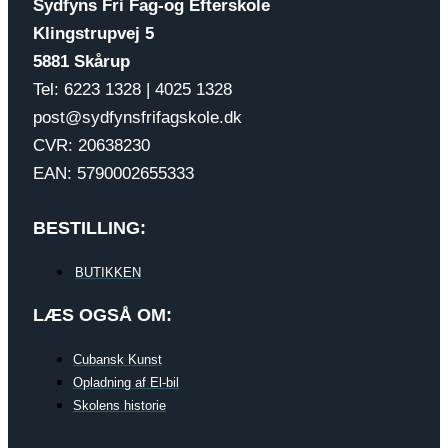
Sydfyns Fri Fag-og Efterskole
Klingstrupvej 5
5881 Skårup
Tel: 6223 1328 | 4025 1328
post@sydfynsfrifagskole.dk
CVR: 20638230
EAN: 5790002655333
BESTILLING:
BUTIKKEN
LÆS OGSÅ OM:
Cubansk Kunst
Opladning af El-bil
Skolens historie