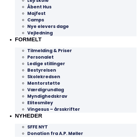
Lejrskole
Åbent Hus
Majfest
Camps
Nye elevers dage
Vejledning
FORMELT
Tilmelding & Priser
Personalet
Ledige stillinger
Bestyrelsen
Skolekredsen
Mentorstøtte
Værdigrundlag
Myndighedskrav
Elitesmiley
Vingesus – årsskrifter
NYHEDER
SFFE NYT
Donation fra A.P. Møller