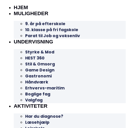
HJEM
MULIGHEDER
9. år på efterskole
10. klasse på fri fagskole
Parat til Job og voksenliv
UNDERVISNING
Styrke & Mod
HEST 360
Stil & Omsorg
Game Design
Gastronomi
Håndværk
Erhvervs-maritim
Boglige fag
Valgfag
AKTIVITETER
Har du diagnose?
Læsehjælp