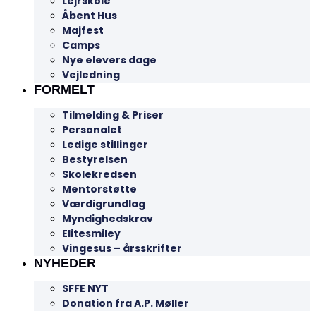
Lejrskole
Åbent Hus
Majfest
Camps
Nye elevers dage
Vejledning
FORMELT
Tilmelding & Priser
Personalet
Ledige stillinger
Bestyrelsen
Skolekredsen
Mentorstøtte
Værdigrundlag
Myndighedskrav
Elitesmiley
Vingesus – årsskrifter
NYHEDER
SFFE NYT
Donation fra A.P. Møller