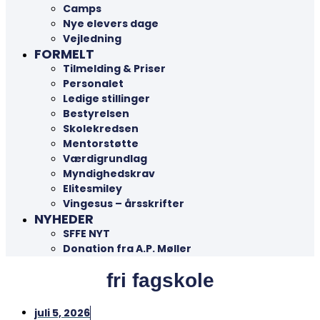
Camps
Nye elevers dage
Vejledning
FORMELT
Tilmelding & Priser
Personalet
Ledige stillinger
Bestyrelsen
Skolekredsen
Mentorstøtte
Værdigrundlag
Myndighedskrav
Elitesmiley
Vingesus – årsskrifter
NYHEDER
SFFE NYT
Donation fra A.P. Møller
fri fagskole
juli 5, 2026