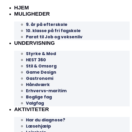
HJEM
MULIGHEDER
9. år på efterskole
10. klasse på fri fagskole
Parat til Job og voksenliv
UNDERVISNING
Styrke & Mod
HEST 360
Stil & Omsorg
Game Design
Gastronomi
Håndværk
Erhvervs-maritim
Boglige fag
Valgfag
AKTIVITETER
Har du diagnose?
Læsehjælp