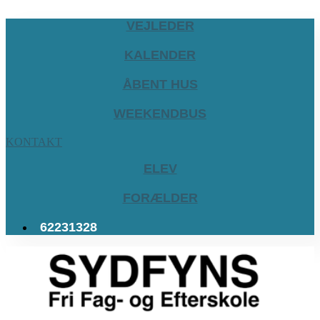
VEJLEDER
KALENDER
ÅBENT HUS
WEEKENDBUS
KONTAKT
ELEV
FORÆLDER
62231328