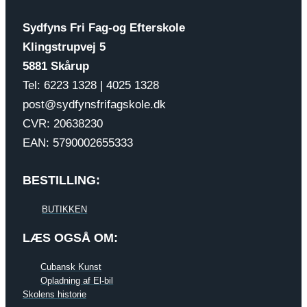
Sydfyns Fri Fag-og Efterskole
Klingstrupvej 5
5881 Skårup
Tel: 6223 1328 | 4025 1328
post@sydfynsfrifagskole.dk
CVR: 20638230
EAN: 5790002655333
BESTILLING:
BUTIKKEN
LÆS OGSÅ OM:
Cubansk Kunst
Opladning af El-bil
Skolens historie