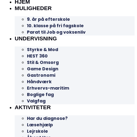
HJEM
MULIGHEDER
9. år på efterskole
10. klasse på fri fagskole
Parat til Job og voksenliv
UNDERVISNING
Styrke & Mod
HEST 360
Stil & Omsorg
Game Design
Gastronomi
Håndværk
Erhvervs-maritim
Boglige fag
Valgfag
AKTIVITETER
Har du diagnose?
Læsehjælp
Lejrskole