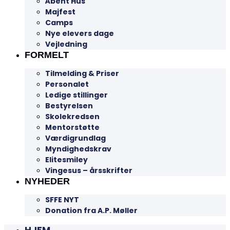
Åbent Hus
Majfest
Camps
Nye elevers dage
Vejledning
FORMELT
Tilmelding & Priser
Personalet
Ledige stillinger
Bestyrelsen
Skolekredsen
Mentorstøtte
Værdigrundlag
Myndighedskrav
Elitesmiley
Vingesus – årsskrifter
NYHEDER
SFFE NYT
Donation fra A.P. Møller
HJEM