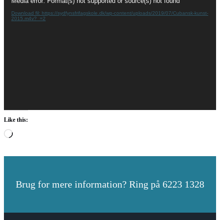
Media error: Format(s) not supported or source(s) not found
Download fil: https://sydfynsfrifagskole.dk/wp-content/uploads/2019/07/Cubansk-kunst-
2015.m4v?_=2
Like this:
Loading…
Brug for mere information? Ring på 6223 1328