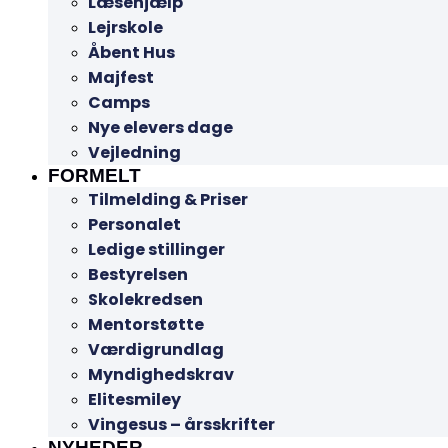
Læsehjælp
Lejrskole
Åbent Hus
Majfest
Camps
Nye elevers dage
Vejledning
FORMELT
Tilmelding & Priser
Personalet
Ledige stillinger
Bestyrelsen
Skolekredsen
Mentorstøtte
Værdigrundlag
Myndighedskrav
Elitesmiley
Vingesus – årsskrifter
NYHEDER