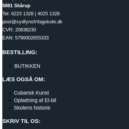
5881 Skårup
Tel: 6223 1328 | 4025 1328
post@sydfynsfrifagskole.dk
CVR: 20638230
EAN: 5790002655333
BESTILLING:
BUTIKKEN
LÆS OGSÅ OM:
Cubansk Kunst
Opladning af El-bil
Skolens historie
SKRIV TIL OS: