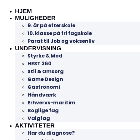
HJEM
MULIGHEDER
9. år på efterskole
10. klasse på fri fagskole
Parat til Job og voksenliv
UNDERVISNING
Styrke & Mod
HEST 360
Stil & Omsorg
Game Design
Gastronomi
Håndværk
Erhvervs-maritim
Boglige fag
Valgfag
AKTIVITETER
Har du diagnose?