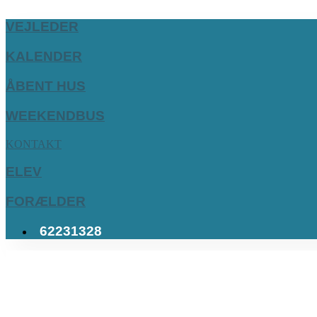
VEJLEDER
KALENDER
ÅBENT HUS
WEEKENDBUS
KONTAKT
ELEV
FORÆLDER
62231328