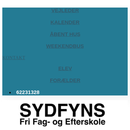
VEJLEDER
KALENDER
ÅBENT HUS
WEEKENDBUS
KONTAKT
ELEV
FORÆLDER
62231328