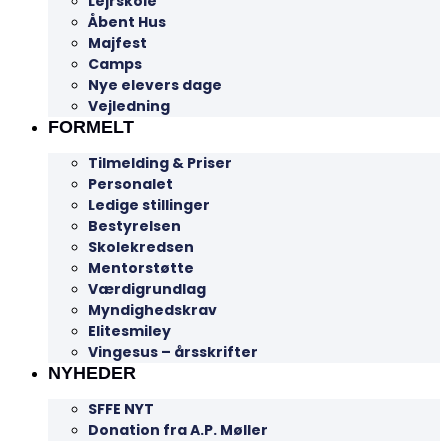
Lejrskole
Åbent Hus
Majfest
Camps
Nye elevers dage
Vejledning
FORMELT
Tilmelding & Priser
Personalet
Ledige stillinger
Bestyrelsen
Skolekredsen
Mentorstøtte
Værdigrundlag
Myndighedskrav
Elitesmiley
Vingesus – årsskrifter
NYHEDER
SFFE NYT
Donation fra A.P. Møller