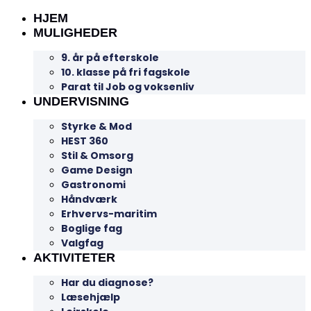
HJEM
MULIGHEDER
9. år på efterskole
10. klasse på fri fagskole
Parat til Job og voksenliv
UNDERVISNING
Styrke & Mod
HEST 360
Stil & Omsorg
Game Design
Gastronomi
Håndværk
Erhvervs-maritim
Boglige fag
Valgfag
AKTIVITETER
Har du diagnose?
Læsehjælp