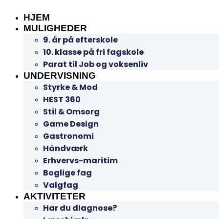
HJEM
MULIGHEDER
9. år på efterskole
10. klasse på fri fagskole
Parat til Job og voksenliv
UNDERVISNING
Styrke & Mod
HEST 360
Stil & Omsorg
Game Design
Gastronomi
Håndværk
Erhvervs-maritim
Boglige fag
Valgfag
AKTIVITETER
Har du diagnose?