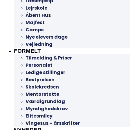
Læsehjælp
Lejrskole
Åbent Hus
Majfest
Camps
Nye elevers dage
Vejledning
FORMELT
Tilmelding & Priser
Personalet
Ledige stillinger
Bestyrelsen
Skolekredsen
Mentorstøtte
Værdigrundlag
Myndighedskrav
Elitesmiley
Vingesus – årsskrifter
NYHEDER