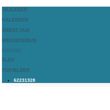
VEJLEDER
KALENDER
ÅBENT HUS
WEEKENDBUS
KONTAKT
ELEV
FORÆLDER
62231328