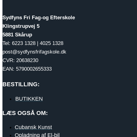
Sydfyns Fri Fag-og Efterskole
Klingstrupvej 5
5881 Skårup
Tel: 6223 1328 | 4025 1328
post@sydfynsfrifagskole.dk
CVR: 20638230
EAN: 5790002655333
BESTILLING:
BUTIKKEN
LÆS OGSÅ OM:
Cubansk Kunst
Opladning af El-bil