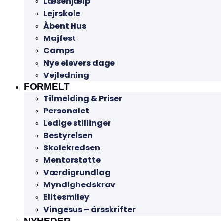
Læsehjælp
Lejrskole
Åbent Hus
Majfest
Camps
Nye elevers dage
Vejledning
FORMELT
Tilmelding & Priser
Personalet
Ledige stillinger
Bestyrelsen
Skolekredsen
Mentorstøtte
Værdigrundlag
Myndighedskrav
Elitesmiley
Vingesus – årsskrifter
NYHEDER