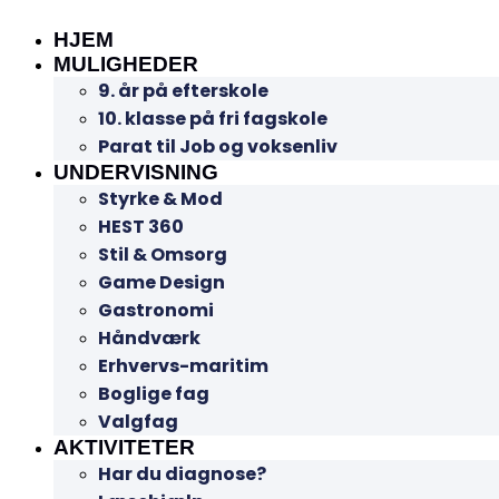
HJEM
MULIGHEDER
9. år på efterskole
10. klasse på fri fagskole
Parat til Job og voksenliv
UNDERVISNING
Styrke & Mod
HEST 360
Stil & Omsorg
Game Design
Gastronomi
Håndværk
Erhvervs-maritim
Boglige fag
Valgfag
AKTIVITETER
Har du diagnose?