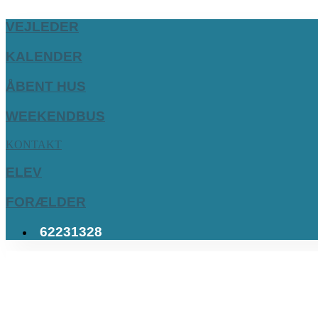
VEJLEDER
KALENDER
ÅBENT HUS
WEEKENDBUS
KONTAKT
ELEV
FORÆLDER
62231328