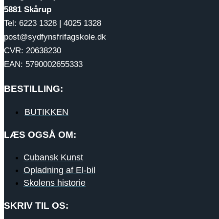
5881 Skårup
Tel: 6223 1328 | 4025 1328
post@sydfynsfrifagskole.dk
CVR: 20638230
EAN: 5790002655333
BESTILLING:
BUTIKKEN
LÆS OGSÅ OM:
Cubansk Kunst
Opladning af El-bil
Skolens historie
SKRIV TIL OS: