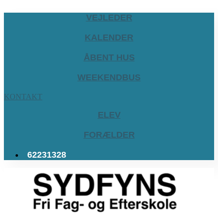
VEJLEDER
KALENDER
ÅBENT HUS
WEEKENDBUS
KONTAKT
ELEV
FORÆLDER
62231328