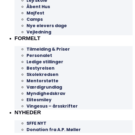
Lejrskole
Åbent Hus
Majfest
Camps
Nye elevers dage
Vejledning
FORMELT
Tilmelding & Priser
Personalet
Ledige stillinger
Bestyrelsen
Skolekredsen
Mentorstøtte
Værdigrundlag
Myndighedskrav
Elitesmiley
Vingesus – årsskrifter
NYHEDER
SFFE NYT
Donation fra A.P. Møller