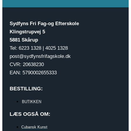
Sydfyns Fri Fag-og Efterskole
Klingstrupvej 5
5881 Skårup
Tel: 6223 1328 | 4025 1328
post@sydfynsfrifagskole.dk
CVR: 20638230
EAN: 5790002655333
BESTILLING:
BUTIKKEN
LÆS OGSÅ OM:
Cubansk Kunst