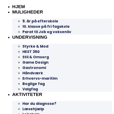
HJEM
MULIGHEDER
9. år på efterskole
10. klasse på fri fagskole
Parat til Job og voksenliv
UNDERVISNING
Styrke & Mod
HEST 360
Stil & Omsorg
Game Design
Gastronomi
Håndværk
Erhvervs-maritim
Boglige fag
Valgfag
AKTIVITETER
Har du diagnose?
Læsehjælp